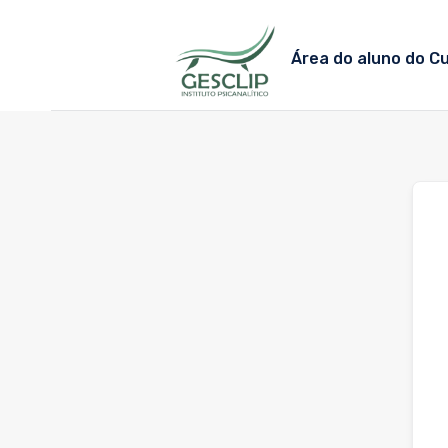
Skip
to
Área do aluno do C
content