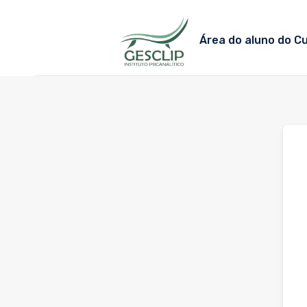
Skip
to
Área do aluno do C
content