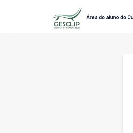
Skip
to
Área do aluno do C
content